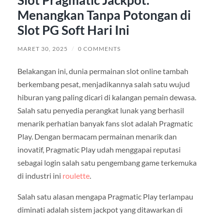
Slot Pragmatic Jackpot:
Menangkan Tanpa Potongan di
Slot PG Soft Hari Ini
MARET 30, 2025
/
0 COMMENTS
Belakangan ini, dunia permainan slot online tambah
berkembang pesat, menjadikannya salah satu wujud
hiburan yang paling dicari di kalangan pemain dewasa.
Salah satu penyedia perangkat lunak yang berhasil
menarik perhatian banyak fans slot adalah Pragmatic
Play. Dengan bermacam permainan menarik dan
inovatif, Pragmatic Play udah menggapai reputasi
sebagai login salah satu pengembang game terkemuka
di industri ini
roulette
.
Salah satu alasan mengapa Pragmatic Play terlampau
diminati adalah sistem jackpot yang ditawarkan di