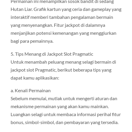
Permainan ini menampilkan sosok bandit di sedang
Hutan Liar. Grafik kartun yang ceria dan gameplay yang
interaktif memberi tambahan pengalaman bermain
yang menyenangkan. Fitur jackpot di dalamnya
menjanjikan potensi kemenangan yang menggiurkan
bagi para pemainnya.
5. Tips Menang di Jackpot Slot Pragmatic
Untuk menambah peluang menang selagi bermain di
jackpot slot Pragmatic, berikut beberapa tips yang
dapat kamu aplikasikan:
a. Kenali Permainan
Sebelum memulai, mutlak untuk mengerti aturan dan
mekanisme permainan yang akan kamu mainkan.
Luangkan selagi untuk membaca informasi perihal fitur
bonus, simbol-simbol, dan pembayaran yang tersedia.