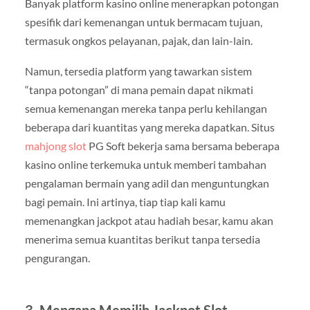
Banyak platform kasino online menerapkan potongan
spesifik dari kemenangan untuk bermacam tujuan,
termasuk ongkos pelayanan, pajak, dan lain-lain.
Namun, tersedia platform yang tawarkan sistem
“tanpa potongan” di mana pemain dapat nikmati
semua kemenangan mereka tanpa perlu kehilangan
beberapa dari kuantitas yang mereka dapatkan. Situs
mahjong slot
PG Soft bekerja sama bersama beberapa
kasino online terkemuka untuk memberi tambahan
pengalaman bermain yang adil dan menguntungkan
bagi pemain. Ini artinya, tiap tiap kali kamu
memenangkan jackpot atau hadiah besar, kamu akan
menerima semua kuantitas berikut tanpa tersedia
pengurangan.
3. Mengapa Memilih Jackpot Slot