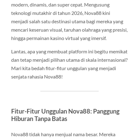
modern, dinamis, dan super cepat. Mengusung
teknologi mutakhir di tahun 2026, Nova88 kini
menjadi salah satu destinasi utama bagi mereka yang
mencari keseruan visual, taruhan olahraga yang presisi,
hingga permainan kasino virtual yang imersif.
Lantas, apa yang membuat platform ini begitu memikat
dan tetap menjadi pilihan utama di skala internasional?
Mari kita bedah fitur-fitur unggulan yang menjadi
senjata rahasia Nova88!
Fitur-Fitur Unggulan Nova88: Panggung
Hiburan Tanpa Batas
Nova88 tidak hanya menjual nama besar. Mereka