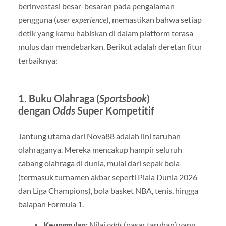
berinvestasi besar-besaran pada pengalaman
pengguna (
user experience
), memastikan bahwa setiap
detik yang kamu habiskan di dalam platform terasa
mulus dan mendebarkan. Berikut adalah deretan fitur
terbaiknya:
1. Buku Olahraga (
Sportsbook
)
dengan
Odds
Super Kompetitif
Jantung utama dari Nova88 adalah lini taruhan
olahraganya. Mereka mencakup hampir seluruh
cabang olahraga di dunia, mulai dari sepak bola
(termasuk turnamen akbar seperti Piala Dunia 2026
dan Liga Champions), bola basket NBA, tenis, hingga
balapan Formula 1.
Keunggulan:
Nilai
odds
(pasar taruhan) yang