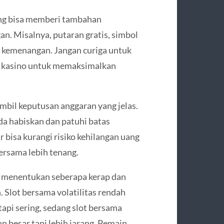
ang bisa memberi tambahan
. Misalnya, putaran gratis, simbol
n kemenangan. Jangan curiga untuk
h kasino untuk memaksimalkan
bil keputusan anggaran yang jelas.
a habiskan dan patuhi batas
 bisa kurangi risiko kehilangan uang
rsama lebih tenang.
ot menentukan seberapa kerap dan
 Slot bersama volatilitas rendah
pi sering, sedang slot bersama
 besar tapi lebih jarang. Pemain