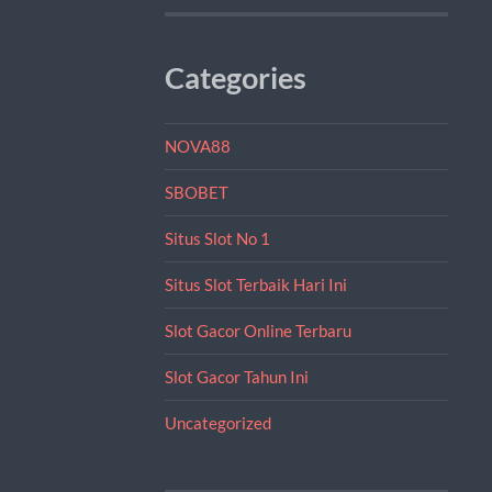
Categories
NOVA88
SBOBET
Situs Slot No 1
Situs Slot Terbaik Hari Ini
Slot Gacor Online Terbaru
Slot Gacor Tahun Ini
Uncategorized