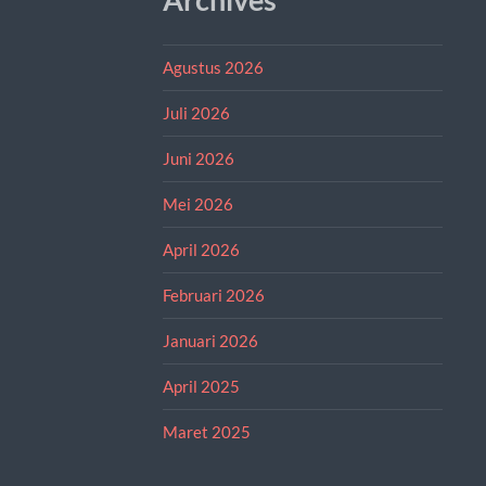
Agustus 2026
Juli 2026
Juni 2026
Mei 2026
April 2026
Februari 2026
Januari 2026
April 2025
Maret 2025