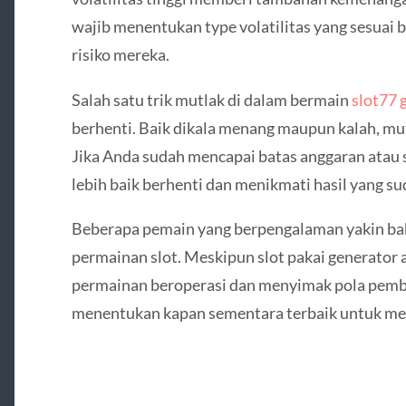
wajib menentukan type volatilitas yang sesuai 
risiko mereka.
Salah satu trik mutlak di dalam bermain
slot77 
berhenti. Baik dikala menang maupun kalah, mu
Jika Anda sudah mencapai batas anggaran atau
lebih baik berhenti dan menikmati hasil yang su
Beberapa pemain yang berpengalaman yakin bahw
permainan slot. Meskipun slot pakai generator
permainan beroperasi dan menyimak pola pemb
menentukan kapan sementara terbaik untuk m