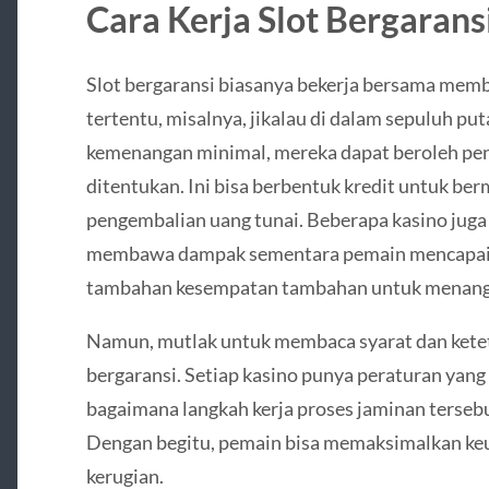
Cara Kerja Slot Bergarans
Slot bergaransi biasanya bekerja bersama mem
tertentu, misalnya, jikalau di dalam sepuluh p
kemenangan minimal, mereka dapat beroleh pe
ditentukan. Ini bisa berbentuk kredit untuk berm
pengembalian uang tunai. Beberapa kasino juga 
membawa dampak sementara pemain mencapai 
tambahan kesempatan tambahan untuk menang
Namun, mutlak untuk membaca syarat dan ketet
bergaransi. Setiap kasino punya peraturan yan
bagaimana langkah kerja proses jaminan terseb
Dengan begitu, pemain bisa memaksimalkan k
kerugian.