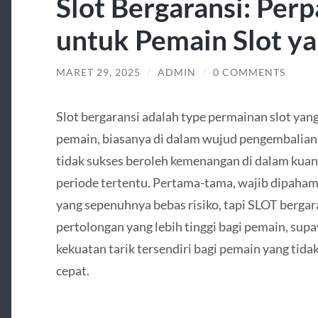
Slot Bergaransi: Per
untuk Pemain Slot y
MARET 29, 2025
/
ADMIN
/
0 COMMENTS
Slot bergaransi adalah type permainan slot yan
pemain, biasanya di dalam wujud pengembalian
tidak sukses beroleh kemenangan di dalam kuant
periode tertentu. Pertama-tama, wajib dipaham
yang sepenuhnya bebas risiko, tapi SLOT berga
pertolongan yang lebih tinggi bagi pemain, supay
kekuatan tarik tersendiri bagi pemain yang tid
cepat.