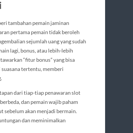
i
beri tambahan pemain jaminan
utaran pertama pemain tidak beroleh
ngembalian sejumlah uang yang sudah
ain lagi, bonus, atau lebih-lebih
tawarkan “fitur bonus” yang bisa
suasana tertentu, memberi
.
apan dari tiap-tiap penawaran slot
g berbeda, dan pemain wajib paham
ut sebelum akan menjadi bermain.
euntungan dan meminimalkan