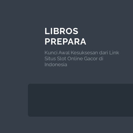
LIBROS
PREPARA
Kunci Awal Kesuksesan dari Link
Situs Slot Online Gacor di
Indonesia