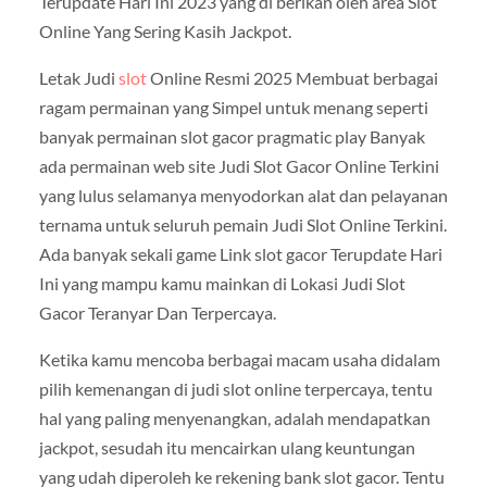
Terupdate Hari Ini 2023 yang di berikan oleh area Slot
Online Yang Sering Kasih Jackpot.
Letak Judi
slot
Online Resmi 2025 Membuat berbagai
ragam permainan yang Simpel untuk menang seperti
banyak permainan slot gacor pragmatic play Banyak
ada permainan web site Judi Slot Gacor Online Terkini
yang lulus selamanya menyodorkan alat dan pelayanan
ternama untuk seluruh pemain Judi Slot Online Terkini.
Ada banyak sekali game Link slot gacor Terupdate Hari
Ini yang mampu kamu mainkan di Lokasi Judi Slot
Gacor Teranyar Dan Terpercaya.
Ketika kamu mencoba berbagai macam usaha didalam
pilih kemenangan di judi slot online terpercaya, tentu
hal yang paling menyenangkan, adalah mendapatkan
jackpot, sesudah itu mencairkan ulang keuntungan
yang udah diperoleh ke rekening bank slot gacor. Tentu