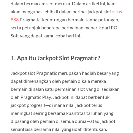
dalam bermacam slot mereka. Dalam artikel ini, kami
akan mengupas lebih di dalam perihal jackpot slot
situs
888
Pragmatic, keuntungan bermain tanpa potongan,
serta petunjuk beberapa permainan menarik dari PG
Soft yang dapat kamu coba hari ini.
1. Apa Itu Jackpot Slot Pragmatic?
Jackpot slot Pragmatic merupakan hadiah besar yang
dapat dimenangkan oleh pemain dikala mereka
bermain di salah satu permainan slot yang di sediakan
oleh Pragmatic Play. Jackpot ini dapat berbentuk
jackpot progresif—di mana nilai jackpot terus
meningkat seiring bersama kuantitas taruhan yang
dipasang oleh pemain di semua dunia—atau jackpot
senantiasa bersama nilai yang udah ditentukan.