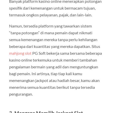
Banyak platform kasino online menerapkan potongan
spesifik dari kemenangan untuk bermacam tujuan,
termasuk ongkos pelayanan, pajak, dan lain-lain.
Namun, tersedia platform yang tawarkan sistem
“tanpa potongan” di mana pemain dapat nikmati
semua kemenangan mereka tanpa perlu kehilangan
beberapa dari kuantitas yang mereka dapatkan. Situs
mahjong slot
PG Soft bekerja sama bersama beberapa
kasino online terkemuka untuk memberi tambahan
pengalaman bermain yang adil dan menguntungkan
bagi pemain. Ini artinya, tiap tiap kali kamu
memenangkan jackpot atau hadiah besar, kamu akan
menerima semua kuantitas berikut tanpa tersedia
pengurangan.
3. Mengapa Memilih Jackpot Slot