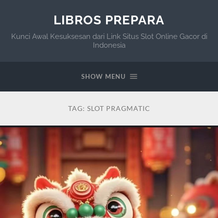
LIBROS PREPARA
Kunci Awal Kesuksesan dari Link Situs Slot Online Gacor di
Indonesia
SHOW MENU
TAG:
SLOT PRAGMATIC