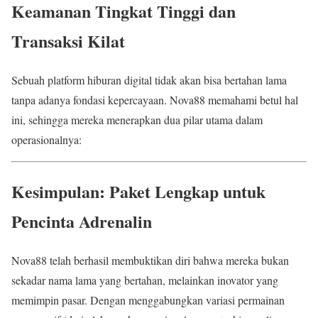
Keamanan Tingkat Tinggi dan
Transaksi Kilat
Sebuah platform hiburan digital tidak akan bisa bertahan lama
tanpa adanya fondasi kepercayaan. Nova88 memahami betul hal
ini, sehingga mereka menerapkan dua pilar utama dalam
operasionalnya:
Kesimpulan: Paket Lengkap untuk
Pencinta Adrenalin
Nova88 telah berhasil membuktikan diri bahwa mereka bukan
sekadar nama lama yang bertahan, melainkan inovator yang
memimpin pasar. Dengan menggabungkan variasi permainan