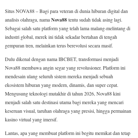
Situs NOVA88 – Bagi para veteran di dunia hiburan digital dan
Nova88
analisis olahraga, nama
tentu sudah tidak asing lagi.
Sebagai salah satu platform yang telah lama malang-melintang di
industri global, merek ini tidak sekadar bertahan di tengah
gempuran tren, melainkan terus berevolusi secara masif.
Dulu dikenal dengan nama IBCBET, transformasi menjadi
Nova88 membawa angin segar yang revolusioner. Platform ini
mendesain ulang seluruh sistem mereka menjadi sebuah
ekosistem hiburan yang modern, dinamis, dan super cepat.
Mengusung teknologi mutakhir di tahun 2026, Nova88 kini
menjadi salah satu destinasi utama bagi mereka yang mencari
keseruan visual, taruhan olahraga yang presisi, hingga permainan
kasino virtual yang imersif.
Lantas, apa yang membuat platform ini begitu memikat dan tetap