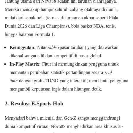
Jantung utama dari Nova88 adalah lini taruhan olahraganya.
Mereka mencakup hampir seluruh cabang olahraga di dunia,
mulai dari sepak bola (termasuk turnamen akbar seperti Piala
Dunia 2026 dan Liga Champions), bola basket NBA, tenis,
hingga balapan Formula 1.
Keunggulan:
Nilai
odds
(pasar taruhan) yang ditawarkan
dikenal sangat adil dan kompetitif di pasar global.
In-Play Matrix:
Fitur ini memungkinkan pengguna untuk
memantau perubahan statistik pertandingan secara
real-
time
dengan grafis 2D/3D yang interaktif, membantu pengguna
mengambil keputusan logis dalam hitungan detik.
2. Revolusi E-Sports Hub
Menyadari bahwa milenial dan Gen-Z sangat menggandrungi
E-
dunia kompetitif virtual, Nova88 menghadirkan area khusus