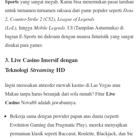
Sports
yang sangat megah. Kamu bisa menemukan pasar taruhan
untuk turnamen-turnamen raksasa dari game populer seperti
Dota
2, Counter-Strike 2 (CS2), League of Legends
(LoL),
hingga
Mobile Legends
. UI (Tampilan Antarmuka) di
bagian E-Sports ini didesain dengan nuansa futuristik yang sangat
disukai para gamer.
3. Live Casino Imersif dengan
Teknologi
HD
Streaming
Ingin merasakan atmosfer mewah kasino di Las Vegas atau
Live
Makau tanpa harus beranjak dari sofa rumah? Fitur
Casino
Nova88 adalah jawabannya.
Bekerja sama dengan provider papan atas dunia (seperti
Evolution Gaming dan Pragmatic Play), mereka menyajikan
permainan klasik seperti Baccarat, Roulette, Blackjack, dan Sic