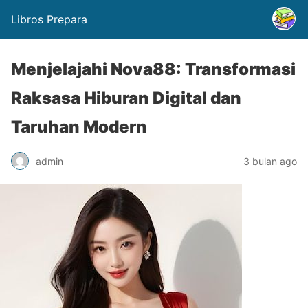
Libros Prepara
Menjelajahi Nova88: Transformasi
Raksasa Hiburan Digital dan
Taruhan Modern
admin
3 bulan ago