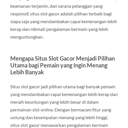
keamanan terjamin, dan sarana pelanggan yang
responsif, situs slot gacor adalah pilihan terbaik bagi
siapa saja yang mendambakan capai kemenangan lebih
kerap dan nikmati pengalaman bermain yang lebih
menguntungkan.
Mengapa Situs Slot Gacor Menjadi Pilihan
Utama bagi Pemain yang Ingin Menang
Lebih Banyak
Situs slot gacor jadi pilihan utama bagi banyak pemain
yang mendambakan capai kemenangan lebih kerap dan
meraih keuntungan yang lebih besar di dalam
permainan slot online. Dengan bermacam fitur yang
untung dan kesempatan menang yang lebih tinggi,
situs slot gacor menawarkan pengalaman bermain