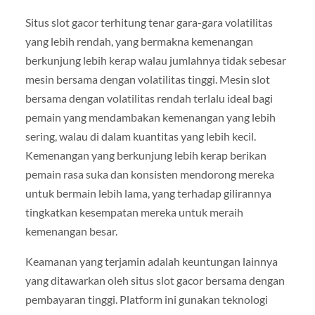
Situs slot gacor terhitung tenar gara-gara volatilitas
yang lebih rendah, yang bermakna kemenangan
berkunjung lebih kerap walau jumlahnya tidak sebesar
mesin bersama dengan volatilitas tinggi. Mesin slot
bersama dengan volatilitas rendah terlalu ideal bagi
pemain yang mendambakan kemenangan yang lebih
sering, walau di dalam kuantitas yang lebih kecil.
Kemenangan yang berkunjung lebih kerap berikan
pemain rasa suka dan konsisten mendorong mereka
untuk bermain lebih lama, yang terhadap gilirannya
tingkatkan kesempatan mereka untuk meraih
kemenangan besar.
Keamanan yang terjamin adalah keuntungan lainnya
yang ditawarkan oleh situs slot gacor bersama dengan
pembayaran tinggi. Platform ini gunakan teknologi