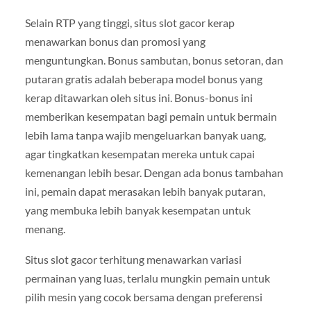
Selain RTP yang tinggi, situs slot gacor kerap
menawarkan bonus dan promosi yang
menguntungkan. Bonus sambutan, bonus setoran, dan
putaran gratis adalah beberapa model bonus yang
kerap ditawarkan oleh situs ini. Bonus-bonus ini
memberikan kesempatan bagi pemain untuk bermain
lebih lama tanpa wajib mengeluarkan banyak uang,
agar tingkatkan kesempatan mereka untuk capai
kemenangan lebih besar. Dengan ada bonus tambahan
ini, pemain dapat merasakan lebih banyak putaran,
yang membuka lebih banyak kesempatan untuk
menang.
Situs slot gacor terhitung menawarkan variasi
permainan yang luas, terlalu mungkin pemain untuk
pilih mesin yang cocok bersama dengan preferensi