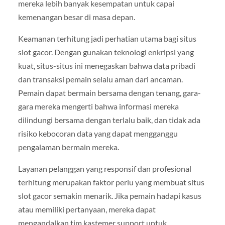
mereka lebih banyak kesempatan untuk capai
kemenangan besar di masa depan.
Keamanan terhitung jadi perhatian utama bagi situs
slot gacor. Dengan gunakan teknologi enkripsi yang
kuat, situs-situs ini menegaskan bahwa data pribadi
dan transaksi pemain selalu aman dari ancaman.
Pemain dapat bermain bersama dengan tenang, gara-
gara mereka mengerti bahwa informasi mereka
dilindungi bersama dengan terlalu baik, dan tidak ada
risiko kebocoran data yang dapat mengganggu
pengalaman bermain mereka.
Layanan pelanggan yang responsif dan profesional
terhitung merupakan faktor perlu yang membuat situs
slot gacor semakin menarik. Jika pemain hadapi kasus
atau memiliki pertanyaan, mereka dapat
mengandalkan tim kastemer support untuk