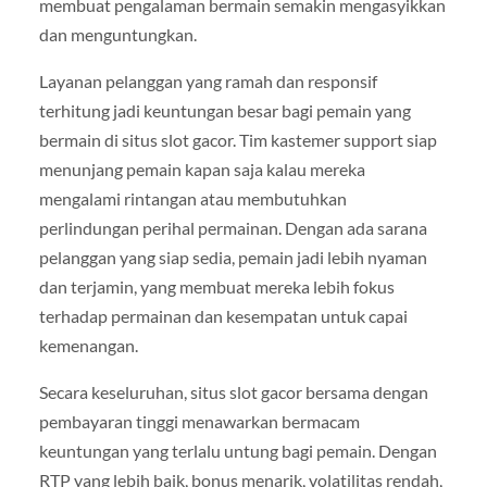
membuat pengalaman bermain semakin mengasyikkan
dan menguntungkan.
Layanan pelanggan yang ramah dan responsif
terhitung jadi keuntungan besar bagi pemain yang
bermain di situs slot gacor. Tim kastemer support siap
menunjang pemain kapan saja kalau mereka
mengalami rintangan atau membutuhkan
perlindungan perihal permainan. Dengan ada sarana
pelanggan yang siap sedia, pemain jadi lebih nyaman
dan terjamin, yang membuat mereka lebih fokus
terhadap permainan dan kesempatan untuk capai
kemenangan.
Secara keseluruhan, situs slot gacor bersama dengan
pembayaran tinggi menawarkan bermacam
keuntungan yang terlalu untung bagi pemain. Dengan
RTP yang lebih baik, bonus menarik, volatilitas rendah,