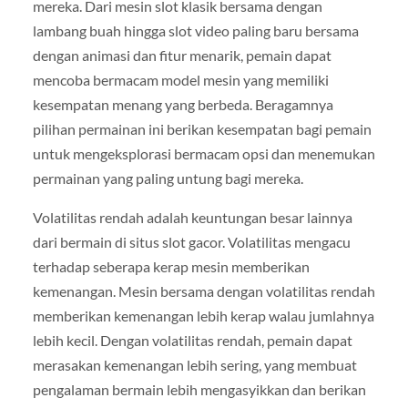
mereka. Dari mesin slot klasik bersama dengan
lambang buah hingga slot video paling baru bersama
dengan animasi dan fitur menarik, pemain dapat
mencoba bermacam model mesin yang memiliki
kesempatan menang yang berbeda. Beragamnya
pilihan permainan ini berikan kesempatan bagi pemain
untuk mengeksplorasi bermacam opsi dan menemukan
permainan yang paling untung bagi mereka.
Volatilitas rendah adalah keuntungan besar lainnya
dari bermain di situs slot gacor. Volatilitas mengacu
terhadap seberapa kerap mesin memberikan
kemenangan. Mesin bersama dengan volatilitas rendah
memberikan kemenangan lebih kerap walau jumlahnya
lebih kecil. Dengan volatilitas rendah, pemain dapat
merasakan kemenangan lebih sering, yang membuat
pengalaman bermain lebih mengasyikkan dan berikan