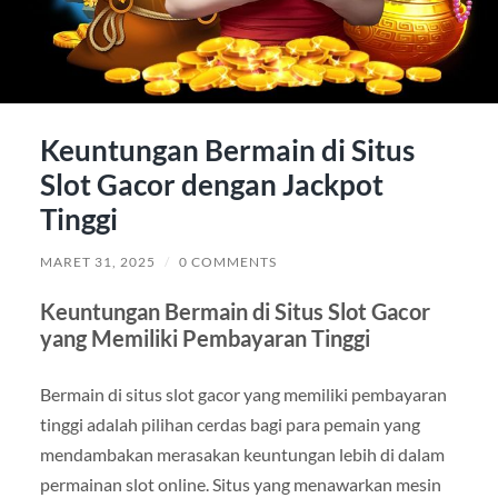
Keuntungan Bermain di Situs
Slot Gacor dengan Jackpot
Tinggi
MARET 31, 2025
/
0 COMMENTS
Keuntungan Bermain di Situs Slot Gacor
yang Memiliki Pembayaran Tinggi
Bermain di situs slot gacor yang memiliki pembayaran
tinggi adalah pilihan cerdas bagi para pemain yang
mendambakan merasakan keuntungan lebih di dalam
permainan slot online. Situs yang menawarkan mesin