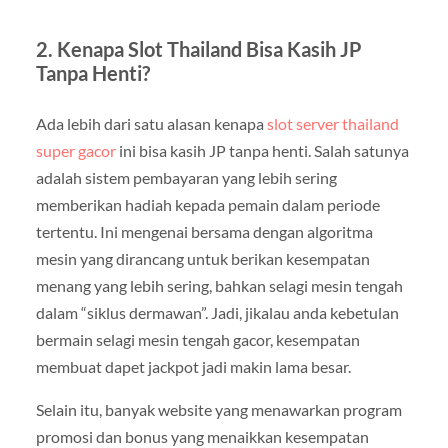
2. Kenapa Slot Thailand Bisa Kasih JP
Tanpa Henti?
Ada lebih dari satu alasan kenapa
slot server thailand
super gacor
ini bisa kasih JP tanpa henti. Salah satunya
adalah sistem pembayaran yang lebih sering
memberikan hadiah kepada pemain dalam periode
tertentu. Ini mengenai bersama dengan algoritma
mesin yang dirancang untuk berikan kesempatan
menang yang lebih sering, bahkan selagi mesin tengah
dalam “siklus dermawan”. Jadi, jikalau anda kebetulan
bermain selagi mesin tengah gacor, kesempatan
membuat dapet jackpot jadi makin lama besar.
Selain itu, banyak website yang menawarkan program
promosi dan bonus yang menaikkan kesempatan