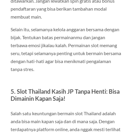
ditawarkan. Jangan lewatkan spin gratis atau bonus
pendaftaran yang bisa berikan tambahan modal
membuat main.
Selain itu, selamanya kelola anggaran bersama dengan
bijak. Tentukan batas permainanmu dan jangan
terbawa emosi jikalau kalah. Permainan slot memang
seru, tetapi selamanya penting untuk bermain bersama
dengan hati-hati agar bisa menikmati pengalaman
tanpa stres.
5. Slot Thailand Kasih JP Tanpa Henti: Bisa
Dimainin Kapan Saja!
Salah satu keuntungan bermain slot Thailand adalah
anda bisa main kapan saja dan di mana saja. Dengan
terdapatnya platform online, anda nggak mesti terlihat