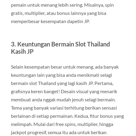
pemain untuk menang lebih sering. Misalnya, spin
gratis, multiplier, atau bonus lainnya yang bisa
memperbesar kesempatan dapetin JP.
3. Keuntungan Bermain Slot Thailand
Kasih JP
Selain kesempatan besar untuk menang, ada banyak
keuntungan lain yang bisa anda menikmati selagi
bermain slot Thailand yang lagi kasih JP. Pertama,
grafisnya keren banget! Desain visual yang menarik
membuat anda nggak mudah jenuh selagi bermain.
Tema yang banyak variasi terhitung berikan sensasi
berlainan di setiap permainan. Kedua, fitur bonus yang
melimpah. Mulai dari free spins, multiplier, hingga
jackpot progresif, semua itu ada untuk berikan