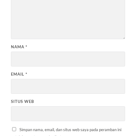
NAMA
*
EMAIL
*
SITUS WEB
Simpan nama, email, dan situs web saya pada peramban ini