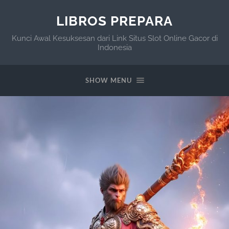
LIBROS PREPARA
Kunci Awal Kesuksesan dari Link Situs Slot Online Gacor di
Indonesia
SHOW MENU